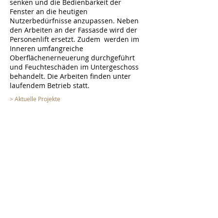
senken und die Bedienbarkeit der
Fenster an die heutigen
Nutzerbedürfnisse anzupassen.
Neben
den Arbeiten an der Fassasde wird der
Personenlift ersetzt. Zudem werden im
Inneren umfangreiche
Oberflächenerneuerung durchgeführt
und Feuchteschäden im Untergeschoss
behandelt. Die Arbeiten finden unter
laufendem Betrieb statt.
> Aktuelle Projekte
UNTERNEHMEN
> Unternehmen
> Das Cockpit Prinzip
> Schlüsselpersonen
> Firmenbroschüre.PDF
LEISTUNGEN