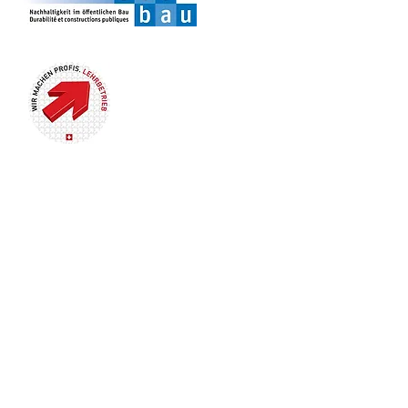
UNTERNEHMEN
> Unternehmen
> Das Cockpit Prinzip
> Schlüsselpersonen
> Firmenbroschüre.PDF
LEISTUNGEN
> Unsere Leistungen
> Für Sie als Bauherr
> Für Sie als Planer
> Ihre Vorteile