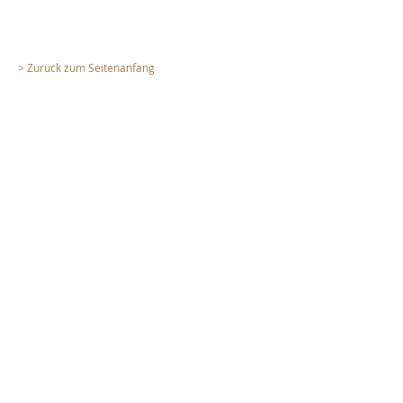
> Zurück zum Seitenanfang
UNTERNEHMEN
> Unternehmen
> Das Cockpit Prinzip
> Schlüsselpersonen
> Firmenbroschüre.PDF
LEISTUNGEN
> Unsere Leistungen
> Für Sie als Bauherr
> Für Sie als Planer
> Ihre Vorteile
PROJEKTE
> Projektauswahl
> Projektliste