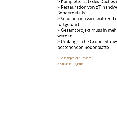
> Komplettersatz des Daches 
> Restauration von z.T. handw
Sonderdetails
> Schulbetrieb wird während 
fortgeführt
> Gesamtprojekt muss in meh
werden
> Umfangreiche Grundleitung
bestehenden Bodenplatte
> Gesamtprojekt Hofacker
> Aktuelle Projekte
LEISTUNGEN
PROJEKTE
> Unsere Leistungen
> Projektauswahl
> Für Sie als Bauherr
> Projektliste
> Für Sie als Planer
> Ihre Vorteile