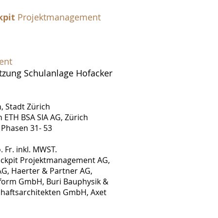
kpit
Projektmanagement
ent
tzung Schulanlage Hofacker
, Stadt Zürich
n ETH BSA SIA AG, Zürich
A Phasen 31- 53
 Fr. inkl. MWST.
ockpit Projektmanagement AG,
AG, Haerter & Partner AG,
sform GmbH, Buri Bauphysik &
chaftsarchitekten GmbH, Axet