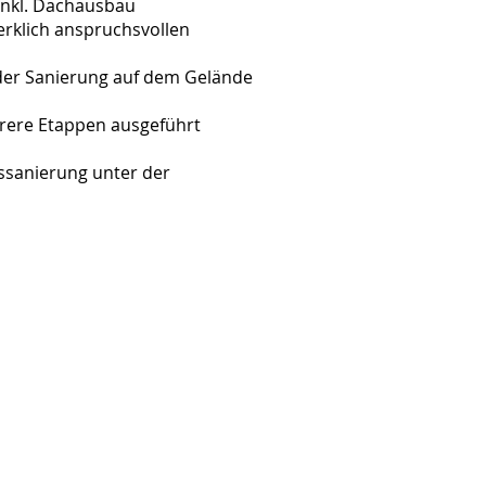
inkl. Dachausbau
erklich anspruchsvollen
der Sanierung auf dem Gelände
rere Etappen ausgeführt
ssanierung unter der
Cockpit
Projektmanagement AG
Technoparkstrasse 1
CH- 8005 Zürich
Tel: +41 (44) 899 20 30
info@cockpitpm.ch