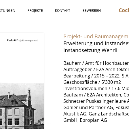
Coc
ISTUNGEN
PROJEKTE
KONTAKT
BEWERBEN
Projekt- und Baumanagem
Erweiterung und Instandse
Instandsetzung Wehrli
Bauherr / Amt für Hochbauten
Auftraggeber /
E2A Architekte
Bearbeitung / 2015 – 2022, SI
Geschossfläche / 5'330 m2
Investitionsvolumen / 17.6 Mio.
Bauteam / E2A Architekten, C
Schnetzer Puskas Ingenieure 
Gähler und Partner AG, Foku
Akustik AG, Ganz Landschafts
GmbH, Eproplan AG